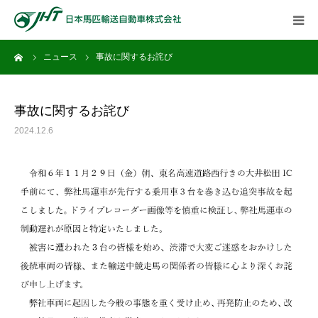
ーム
ニュース
事故に関するお詫び
HOME
ニュース一覧
事故に関するお詫び
2024.12.6
会社案内
採用情報
競走馬輸送の流れ
馬運車の設備
よくあるご質問